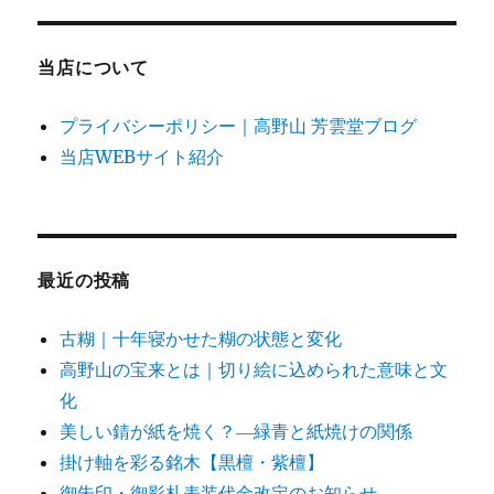
に
当店について
プライバシーポリシー｜高野山 芳雲堂ブログ
当店WEBサイト紹介
最近の投稿
古糊｜十年寝かせた糊の状態と変化
高野山の宝来とは｜切り絵に込められた意味と文
化
美しい錆が紙を焼く？―緑青と紙焼けの関係
掛け軸を彩る銘木【黒檀・紫檀】
御朱印・御影札表装代金改定のお知らせ