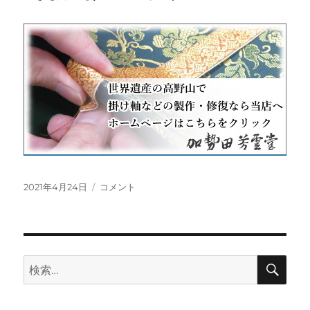
投
桐
2021年4月24日
コメント
稿
箱
日:
蓋
を
開
け
検
検
索
る
索:
コ
ツ