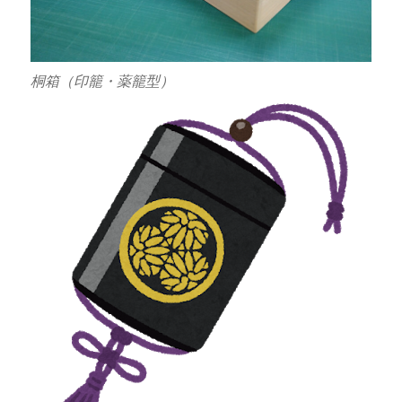
桐箱（印籠・薬籠型）