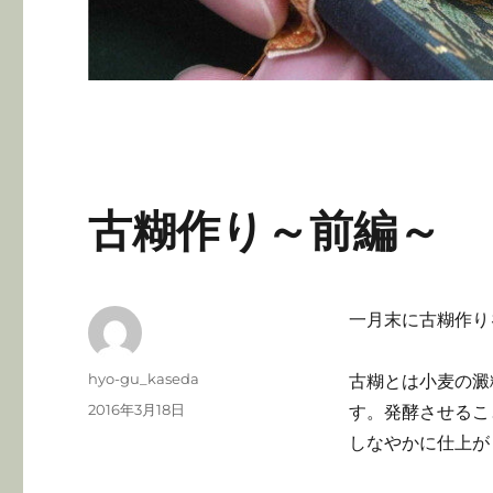
古糊作り～前編～
一月末に古糊作り
投
hyo-gu_kaseda
古糊とは小麦の澱
稿
投
2016年3月18日
す。発酵させるこ
者
稿
しなやかに仕上が
日: