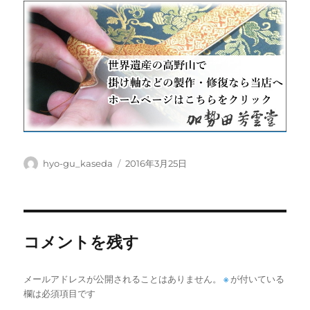
投
投
hyo-gu_kaseda
2016年3月25日
稿
稿
者
日:
コメントを残す
メールアドレスが公開されることはありません。
※
が付いている
欄は必須項目です