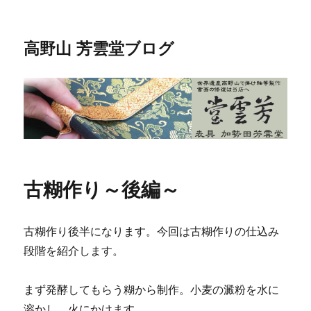
高野山 芳雲堂ブログ
古糊作り～後編～
古糊作り後半になります。今回は古糊作りの仕込み
段階を紹介します。
まず発酵してもらう糊から制作。小麦の澱粉を水に
溶かし、火にかけます。