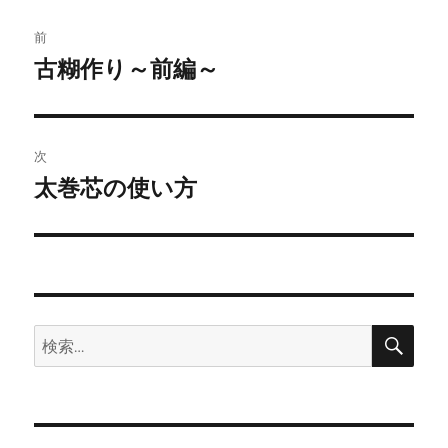
投
前
稿
古糊作り～前編～
前
の
ナ
投
ビ
稿:
次
ゲ
太巻芯の使い方
次
の
ー
投
シ
稿:
ョ
検
検
索
ン
索: